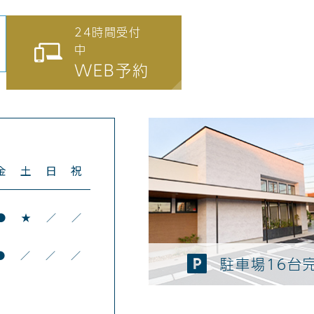
24時間受付
中
WEB予約
金
土
日
祝
●
★
／
／
●
／
／
／
駐車場16台